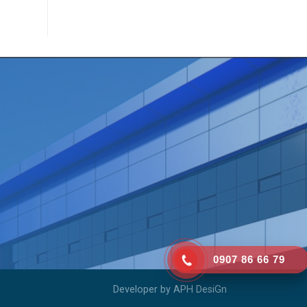
0907 86 66 79
Developer by
APH DesiGn