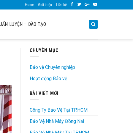
Home
Giới thiệu
Liên hệ
UẤN LUYỆN – ĐÀO TẠO
CHUYÊN MỤC
Bảo vệ Chuyên nghiệp
Hoạt động Bảo vệ
BÀI VIẾT MỚI
Công Ty Bảo Vệ Tại TP.HCM
Bảo Vệ Nhà Máy Đồng Nai
Bảo Vệ Nhà Máy Tại TP.HCM