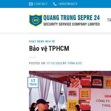
Skip
CONTACT
+84907866679
to
content
T
HOẠT ĐỘNG BẢO VỆ
Bảo vệ TPHCM
POSTED ON
17/10/2023
BY
TRẦN ĐỨC
17
Th10