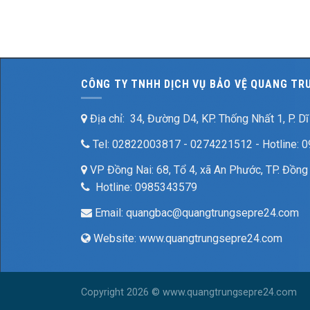
CÔNG TY TNHH DỊCH VỤ BẢO VỆ QUANG TR
Địa chỉ: 34, Đường D4, KP. Thống Nhất 1, P. D
Tel: 02822003817 - 0274221512 - Hotline: 
VP Đồng Nai: 68, Tổ 4, xã An Phước, TP. Đồng
Hotline: 0985343579
Email: quangbac@quangtrungsepre24.com
Website: www.quangtrungsepre24.com
Copyright 2026 © www.quangtrungsepre24.com