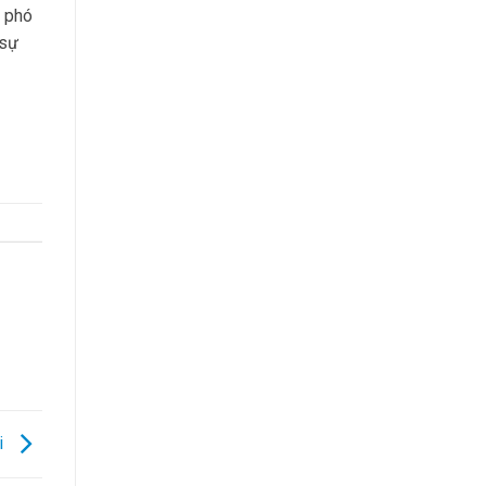
i phó
 sự
i