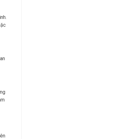
nh.
oặc
 an
ơng
tâm
rên